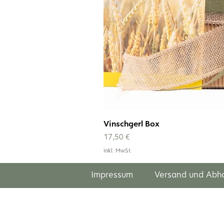
Vinschgerl Box
Preis
17,50 €
inkl. MwSt.
Impressum
Versand und Abh