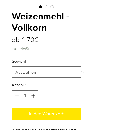
Weizenmehl -
Vollkorn
Sale-
ab
1,70€
Preis
inkl. MwSt.
Gewicht
*
Anzahl
*
In den Warenkorb
Zum Backen von herzhaften und