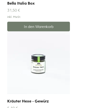
Bella Italia Box
Preis
31,50 €
inkl. MwSt.
In den Warenkorb
Kräuter Hexe - Gewürz
Preis
5,10 €