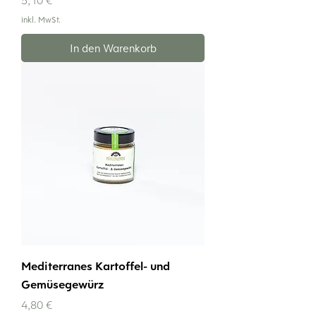
inkl. MwSt.
In den Warenkorb
Mediterranes Kartoffel- und
Gemüsegewürz
Preis
4,80 €