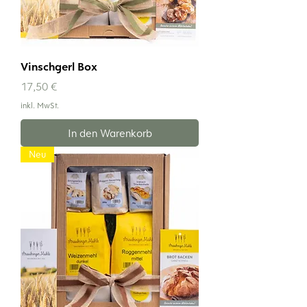
Vinschgerl Box
Preis
17,50 €
inkl. MwSt.
In den Warenkorb
Neu