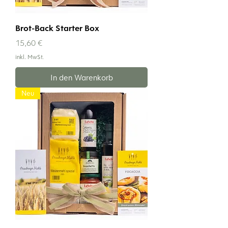
Brot-Back Starter Box
Preis
15,60 €
inkl. MwSt.
In den Warenkorb
Neu