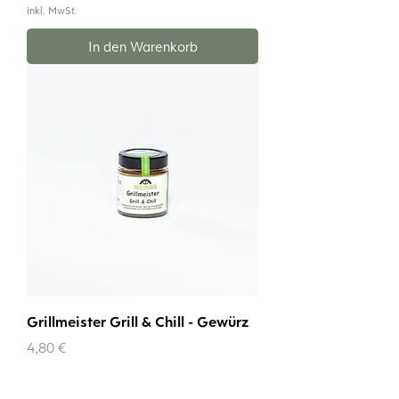
inkl. MwSt.
In den Warenkorb
Grillmeister Grill & Chill - Gewürz
Preis
4,80 €
inkl. MwSt.