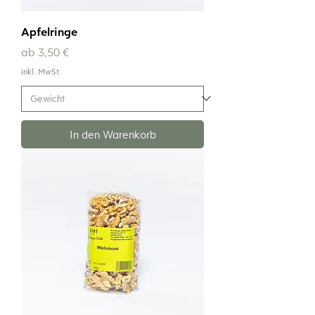
Apfelringe
Sale-Preis
ab
3,50 €
inkl. MwSt.
In den Warenkorb