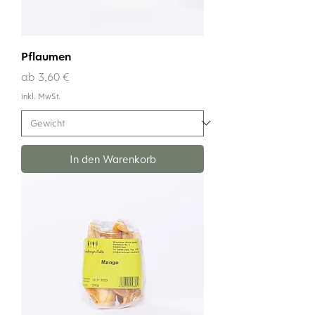
Pflaumen
Sale-Preis
ab
3,60 €
inkl. MwSt.
In den Warenkorb