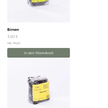
Birnen
Preis
3,00 €
inkl. MwSt.
In den Warenkorb