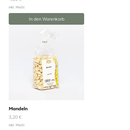
inkl. MwSt.
In den Warenkorb
Mandeln
Preis
3,20 €
inkl. MwSt.