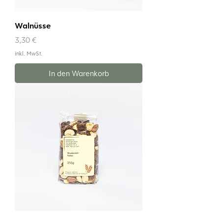
Walnüsse
Preis
3,30 €
inkl. MwSt.
In den Warenkorb