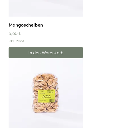
Mangoscheiben
Preis
5,60 €
inkl. MwSt.
In den Warenkorb