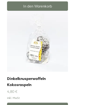
In den Warenkorb
Dinkelknusperwaffeln
Kokosraspeln
Preis
4,80 €
inkl. MwSt.