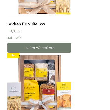
Backen für Süße Box
Preis
18,00 €
inkl. MwSt.
In den Warenkorb
Neu