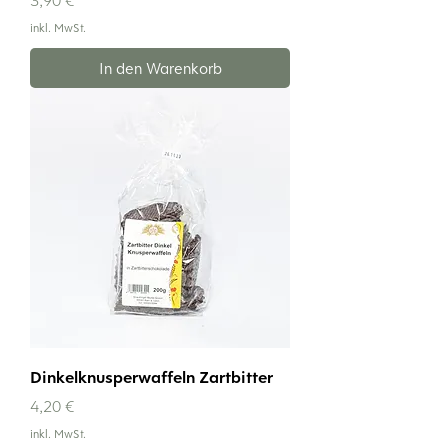
inkl. MwSt.
In den Warenkorb
Dinkelknusperwaffeln Zartbitter
Preis
4,20 €
inkl. MwSt.