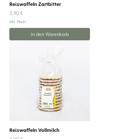
Reiswaffeln Zartbitter
Preis
3,90 €
inkl. MwSt.
In den Warenkorb
Reiswaffeln Vollmilch
Preis
3,90 €