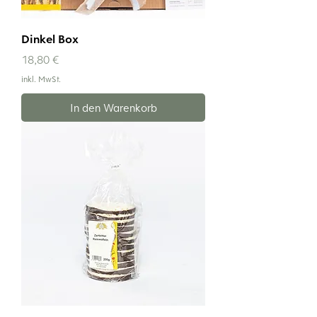
Dinkel Box
Preis
18,80 €
inkl. MwSt.
In den Warenkorb