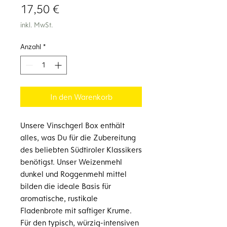
Preis
17,50 €
inkl. MwSt.
Anzahl
*
In den Warenkorb
Unsere
Vinschgerl Box
enthält
alles, was Du für die Zubereitung
des beliebten Südtiroler Klassikers
benötigst. Unser
Weizenmehl
dunkel
und
Roggenmehl mittel
bilden die ideale Basis für
aromatische, rustikale
Fladenbrote mit saftiger Krume.
Für den typisch, würzig-intensiven