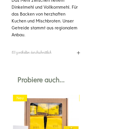
Dinkelmehl und Vollkornmehl. Für
das Backen von herzhaften
Kuchen und Mischbroten. Unser
Getreide stammt aus regionalem
Anbau.
100 g enthalten durchschnittlich
Brennwert 346 kcal
Fett 1,8 g
davon gesättigte Fettsäuren 0,3 g
Probiere auch...
Kohlenhydrate 67 g
davon Zucker 0,9 g
Eiweiß 12,1 g
Neu
Neu
Salz 0,03 g