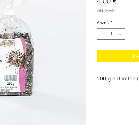
Preis
4,00 €
inkl. MwSt.
Anzahl
*
In
100 g enthalten d
Brennwert 446 kcal
Fett 31,1 g
davon gesättigte Fett
Kohlenhydrate 4.5 g
davon Zucker 0,8 g
Eiweiß 21,2 g
Salz 0,03 g