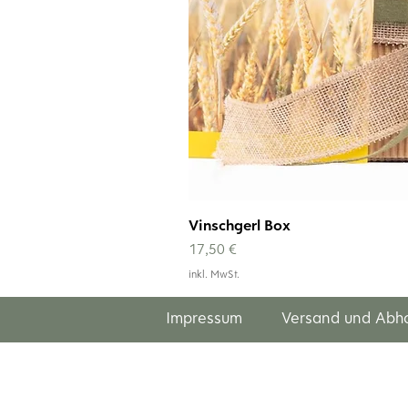
Vinschgerl Box
Preis
17,50 €
inkl. MwSt.
Impressum
Versand und Abh