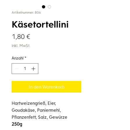
Artikelnummer: 806
Käsetortellini
Preis
1,80 €
inkl. MwSt.
Anzahl
*
In den Warenkorb
Hartweizengrieß, Eier,
Goudakäse, Paniermehl,
Pflanzenfett, Salz, Gewürze
250g